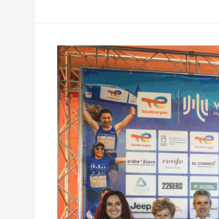
Presentación
de
Elproex
Vitoria-
Gasteiz
Maratón
Martín
Fiz