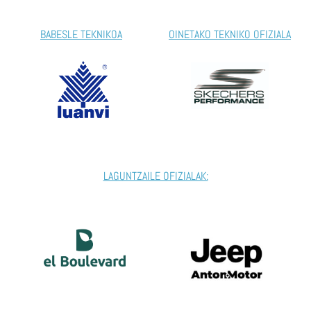
BABESLE TEKNIKOA
OINETAKO TEKNIKO OFIZIALA
LAGUNTZAILE OFIZIALAK: