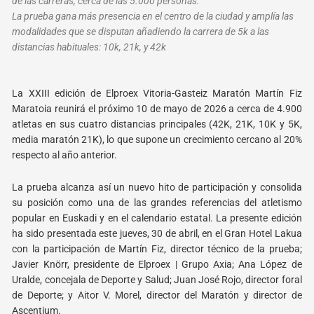
de las carreras, cerca de las 5.000 personas.
La prueba gana más presencia en el centro de la ciudad y amplía las
modalidades que se disputan añadiendo la carrera de 5k a las
distancias habituales: 10k, 21k, y 42k
La XXIII edición de Elproex Vitoria-Gasteiz Maratón Martín Fiz
Maratoia reunirá el próximo 10
de mayo de 2026 a cerca de 4.900
atletas en sus cuatro distancias principales (42K, 21K, 10K y
5K,
media maratón 21K), lo que supone un crecimiento cercano al 20%
respecto al año anterior.
La prueba alcanza así un nuevo hito de participación y consolida
su posición como una de las
grandes referencias del atletismo
popular en Euskadi y en el calendario estatal. La presente
edición
ha sido presentada este jueves, 30 de abril, en el Gran Hotel Lakua
con la participación
de Martín Fiz, director técnico de la prueba;
Javier Knörr, presidente de Elproex | Grupo Axia;
Ana López de
Uralde, concejala de Deporte y Salud; Juan José Rojo, director foral
de Deporte; y
Aitor V. Morel, director del Maratón y director de
Ascentium.