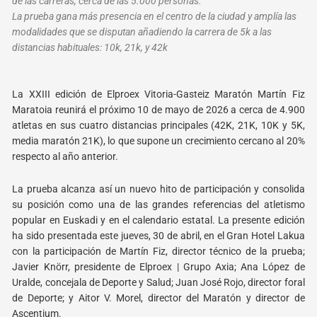
de las carreras, cerca de las 5.000 personas.
La prueba gana más presencia en el centro de la ciudad y amplía las
modalidades que se disputan añadiendo la carrera de 5k a las
distancias habituales: 10k, 21k, y 42k
La XXIII edición de Elproex Vitoria-Gasteiz Maratón Martín Fiz
Maratoia reunirá el próximo 10
de mayo de 2026 a cerca de 4.900
atletas en sus cuatro distancias principales (42K, 21K, 10K y
5K,
media maratón 21K), lo que supone un crecimiento cercano al 20%
respecto al año anterior.
La prueba alcanza así un nuevo hito de participación y consolida
su posición como una de las
grandes referencias del atletismo
popular en Euskadi y en el calendario estatal. La presente
edición
ha sido presentada este jueves, 30 de abril, en el Gran Hotel Lakua
con la participación
de Martín Fiz, director técnico de la prueba;
Javier Knörr, presidente de Elproex | Grupo Axia;
Ana López de
Uralde, concejala de Deporte y Salud; Juan José Rojo, director foral
de Deporte; y
Aitor V. Morel, director del Maratón y director de
Ascentium.