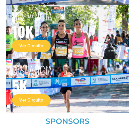
DISTANCIA
10K
Ver Circuito
DISTANCIA
5K
Ver Circuito
SPONSORS